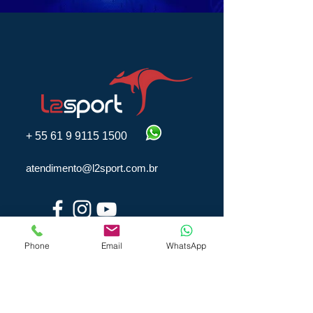
+
55 61 9 9115 1500
atendimento@l2sport.com.br
Phone
Email
WhatsApp