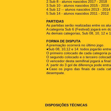
2.Sub 8 - alunos nascidos 2017 - 2018
3.Sub 10 - alunos nascidos 2015 - 2016
4.Sub 12 -- alunos nascidos 2013 - 2014
5.Sub 14 - alunos nascidos 2011 - 2012
.
PARTIDAS
As partidas serão realizadas entre os a
A categoria Sub 6 (Festival) jogará em d
As demais categorias, Sub 08, 10, 12 e 1
FORMA DE DISPUTA
A premiação ocorrerá no último jogo.
●Sub 08, 10,12 e 14: todos jogarão entre 
O primeiro colocado de cada categoria pas
O segundo colocado e o terceiro colocad
O vencedor desta semifinal jogará a final
A ´partir do 3 gol de diferença pode entr
●Caso os jogos das finais de cada ca
desempate.
DISPOSIÇÕES TÉCNICAS