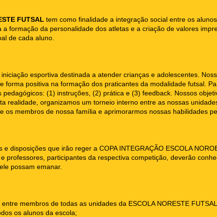
ESTE FUTSAL
tem como finalidade a integração social entre os aluno
 a formação da personalidade dos atletas e a criação de valores impre
l de cada aluno.
iniciação esportiva destinada a atender crianças e adolescentes. Nos
e forma positiva na formação dos praticantes da modalidade futsal. Pa
 pedagógicos: (1) instruções, (2) prática e (3) feedback. Nossos objet
esta realidade, organizamos um torneio interno entre as nossas unid
ntre os membros de nossa família e aprimorarmos nossas habilidades pe
rmas e disposições que irão reger a COPA INTEGRAÇÃO ESCOLA NOR
 e professores, participantes da respectiva competição, deverão conhe
dele possam emanar.
tiva entre membros de todas as unidades da ESCOLA NORESTE FUTSAL
odos os alunos da escola;