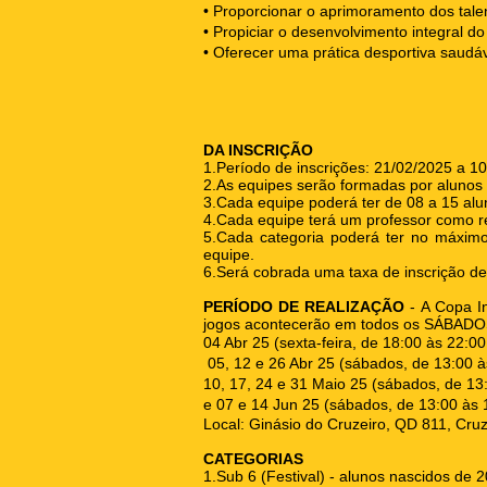
• Proporcionar o aprimoramento dos talen
• Propiciar o desenvolvimento integral d
• Oferecer uma prática desportiva saudá
DA INSCRIÇÃO
1.Período de inscrições: 21/02/2025 a 1
2.As equipes serão formadas por alun
3.Cada equipe poderá ter de 08 a 15 al
4.Cada equipe terá um professor como re
5.Cada categoria poderá ter no máxim
equipe.
6.Será cobrada uma taxa de inscrição de 
PERÍODO DE REALIZAÇÃO
- A Copa In
jogos acontecerão em todos os SÁBADOS
04 Abr 25 (sexta-feira, de 18:00 às 22:00
05, 12 e 26 Abr 25 (sábados, de 13:00 à
10, 17, 24 e 31 Maio 25 (sábados, de 13
e 07 e 14 Jun 25 (sábados, de 13:00 às 
Local: Ginásio do Cruzeiro, QD 811, Cru
CATEGORIAS
1.Sub 6 (Festival) - alunos nascidos de