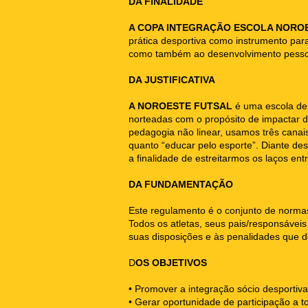
DA FINALIDADE
A COPA INTEGRAÇÃO ESCOLA NORO
prática desportiva como instrumento para
como também ao desenvolvimento pessoa
DA JUSTIFICATIVA
A NOROESTE FUTSAL
é uma escola de 
norteadas com o propósito de impactar d
pedagogia não linear, usamos três canais
quanto “educar pelo esporte”. Diante d
a finalidade de estreitarmos os laços e
DA FUNDAMENTAÇÃO
Este regulamento é o conjunto de no
Todos os atletas, seus pais/responsáveis
suas disposições e às penalidades que 
D
OS OBJETIVOS
• Promover a integração sócio despor
• Gerar oportunidade de participação a t