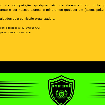
ção da competição qualquer ato de desordem ou indiscip
ato e por nossos alunos, eliminaremos qualquer um (atleta, pais/r
ulgados pela comissão organizadora.
dor Pedagógico /CREF 007916 G/DF
portiva /CREF 012404 G/DF