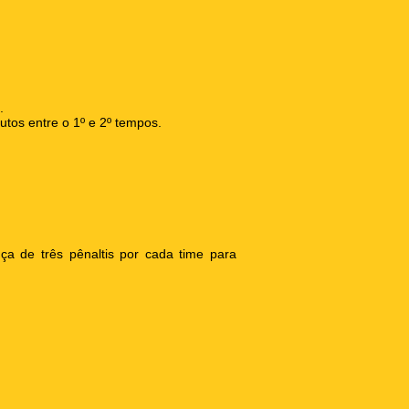
.
utos entre o 1º e 2º tempos.
a de três pênaltis por cada time para