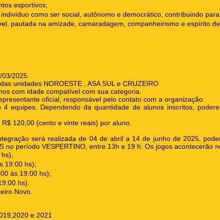
tos esportivos;
o indivíduo como ser social, autônomo e democrático, contribuindo para
vel, pautada na amizade, camaradagem, companheirismo e espírito de 
0/03/2025.
os das unidades NOROESTE , ASA SUL e CRUZEIRO
unos com idade compatível com sua categoria.
presentante oficial, responsável pelo contato com a organização.
o 4 equipes. Dependendo da quantidade de alunos inscritos, poder
R$ 120,00 (cento e vinte reais) por aluno.
tegração será realizada de 04 de abril a 14 de junho de 2025, pode
 no período VESPERTINO, entre 13h e 19 h. Os jogos acontecerão no
 hs),
s 19:00 hs);
:00 às 19:00 hs);
19:00 hs).
zeiro Novo.
 2019,2020 e 2021