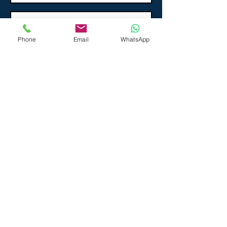
Phone
Email
WhatsApp
Enviar
Site :Todos direitos reservados a L2Sport