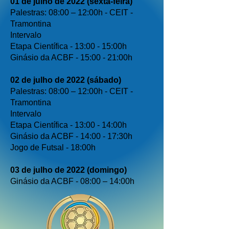
01 de julho de 2022 (sexta-feira)
Palestras: 08:00 – 12:00h - CEIT -
Tramontina
Intervalo
Etapa Científica - 13:00 - 15:00h
Ginásio da ACBF - 15:00 - 21:00h
02 de julho de 2022 (sábado)
Palestras: 08:00 – 12:00h - CEIT -
Tramontina
Intervalo
Etapa Científica - 13:00 - 14:00h
Ginásio da ACBF - 14:00 - 17:30h
Jogo de Futsal - 18:00h
03 de julho de 2022 (domingo)
Ginásio da ACBF - 08:00 – 14:00h