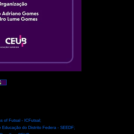
 of Futsal - ICFutsal;
e Educação do Distrito Federa - SEEDF;