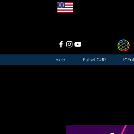
Início
Futsal CUP
ICFut