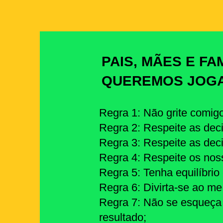
PAIS, MÃES E FA
QUEREMOS JOGA
Regra 1: Não grite comig
Regra 2: Respeite as dec
Regra 3: Respeite as deci
Regra 4: Respeite os nos
Regra 5: Tenha equilíbrio
Regra 6: Divirta-se ao me 
Regra 7: Não se esqueça 
resultado;