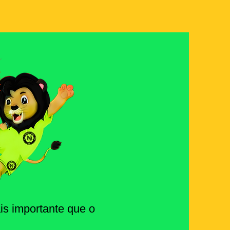
is importante que o