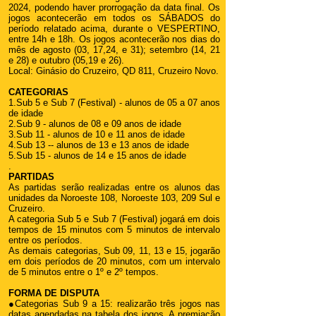
2024, podendo haver prorrogação da data final. Os
jogos acontecerão em todos os SÁBADOS do
período relatado acima, durante o VESPERTINO,
entre 14h e 18h. Os jogos acontecerão nos dias do
m
ês de agosto (03, 17,24, e 31); setembro (14, 21
e 28) e outubro (05,19 e 26).
Local: Ginásio do Cruzeiro, QD 811, Cruzeiro Novo.
CATEGORIAS
1.Sub 5 e Sub 7 (Festival) - alunos de 05 a 07 anos
de idade
2.Sub 9 - alunos de 08 e 09 anos de idade
3.Sub 11 - alunos de 10 e 11 anos de idade
4.Sub 13 -- alunos de 13 e 13 anos de idade
5.Sub 15 - alunos de 14 e 15 anos de idade
.
PARTIDAS
As partidas serão realizadas entre os alunos das
unidades da Noroeste 108, Noroeste 103, 209 Sul e
Cruzeiro.
A categoria Sub 5 e Sub 7 (Festival) jogará em dois
tempos de 15 minutos com 5 minutos de intervalo
entre os períodos.
As demais categorias, Sub 09, 11, 13 e 15, jogarão
em dois períodos de 20 minutos, com um intervalo
de 5 minutos entre o 1º e 2º tempos.
FORMA DE DISPUTA
●Categorias Sub 9 a 15: realizarão três jogos nas
datas agendadas na tabela dos jogos. A premiação