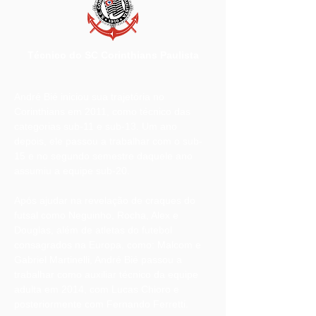
Técnico do SC Corinthians Paulista
André Bié iniciou sua trajetória no
Corinthians em 2011, como técnico das
categorias sub-11 e sub-13. Um ano
depois, ele passou a trabalhar com o sub-
15 e no segundo semestre daquele ano
assumiu a equipe sub-20.
Após ajudar na revelação de craques do
futsal como Neguinho, Rocha, Alex e
Douglas, além de atletas do futebol
consagrados na Europa, como: Malcom e
Gabriel Martinelli, André Bié passou a
trabalhar como auxiliar técnico da equipe
adulta em 2014, com Lucas Chioro e
posteriormente com Fernando Ferretti.