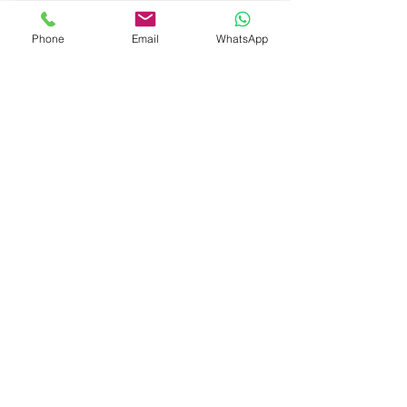
Phone
Email
WhatsApp
+
55 61 9 9115 1500
atendimento@l2sport.com.br