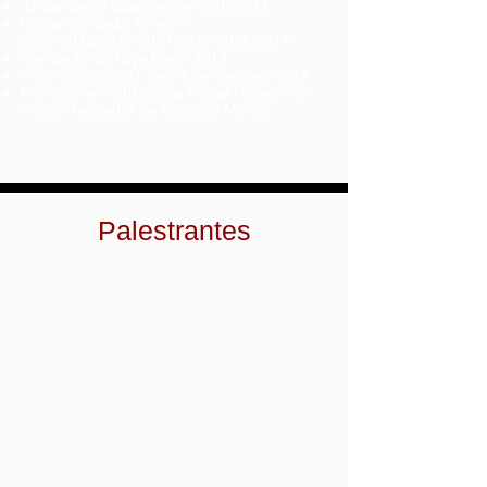
Bi campeão catarinense 2010/2011.
Hepta campeão Mineiro
2002/2012/2013/2014/2015/2016/2017.
Campeão da Taça Brasil 2012.
Vice-campeão da Taça Libertadores 2013.
Foi eleito em 2012 pela Futsal Planet o 6º
melhor treinador de futsal do Mundo.
Palestrantes