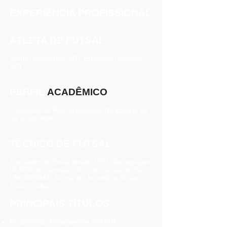
EXPERIÊNCIA PROFISSIONAL
ATLETA DE FUTSAL
Sadia (Concórdia-SC) Embraco (Joinville-
SC)
PERFIL
ACADÊMICO
Professor de Pós Graduação da Estácio de
Sá e UNOPAR
TÉCNICO DE FUTSAL
Treinador de futsal desde 1991 das equipes
ULBRA de Canoas, UCS de Caxias do Sul,
UMUARAMA, Krona de Joinville e Minas
Tênis Clube.
PRINCIPAIS TÍTULOS
Bi campeão Paranaense 2007/08.