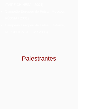
(TAIPÉ CHINESA - 2004)
Campeão Europeu de Futsal (Moscou,
RÚSSIA / 2001)
Campeão Europeu de Futsal (Ostrava,
REPÚBLICA CHECA / 2005)
Palestrantes