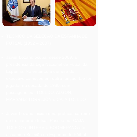
TÉCNICO DA SELEÇÃO DA ESPANHA DE
FUTSAL (1992 – 2007)
Javier Lozano ocupa, desde 2009, a
presidência da Liga Nacional de Futsal da
Espanha. No entanto, a carreira do
executivo começou em outra função. Ele foi
jogador na década de 1980, com
passagens por TOLEDO, ALGÓN,
MARSANZ TORREJÓN e CAJA TOLEDO.
Javier Lozano iniciou uma profícua carreira
de treinador de futsal. Passou por CAJA
TOLEDO e INTERVIÚ BOOMERANG até
assumir a Seleção da Espanha de Fútbol