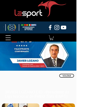
VOLTAR
JAVIER LOZANO CID - Presidente da
Liga Nacional de Fútbol Sala (LNFS)