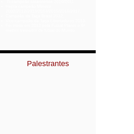
Bi campeão catarinense 2010/2011.
Hepta campeão Mineiro
2002/2012/2013/2014/2015/2016/2017.
Campeão da Taça Brasil 2012.
Vice-campeão da Taça Libertadores 2013.
Foi eleito em 2012 pela Futsal Planet o 6º
melhor treinador de futsal do Mundo.
Palestrantes