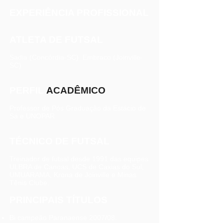
EXPERIÊNCIA PROFISSIONAL
ATLETA DE FUTSAL
Sadia (Concórdia-SC) Embraco (Joinville-
SC)
PERFIL
ACADÊMICO
Professor de Pós Graduação da Estácio de
Sá e UNOPAR
TÉCNICO DE FUTSAL
Treinador de futsal desde 1991 das equipes
ULBRA de Canoas, UCS de Caxias do Sul,
UMUARAMA, Krona de Joinville e Minas
Tênis Clube.
PRINCIPAIS TÍTULOS
Bi campeão Paranaense 2007/08.