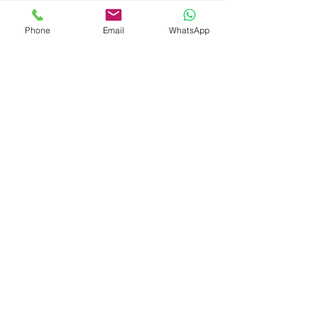
Phone
Email
WhatsApp
+
55 61 9 9115 1500
atendimento@l2sport.com.br