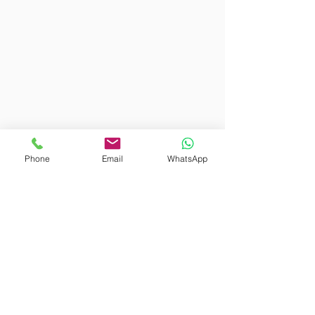
Phone
Email
WhatsApp
+
55 61 9 9115 1500
atendimento@l2sport.com.br