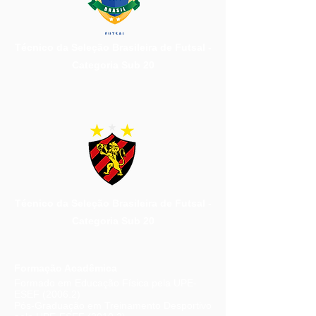
Técnico da Seleção Brasileira de Futsal -
Categoria Sub 20
Técnico da Seleção Brasileira de Futsal -
Categoria Sub 20
Formação Acadêmica
Formado em Educação Física pela UPE-
ESEF (2006.2)
Pós-Graduação em Treinamento Desportivo