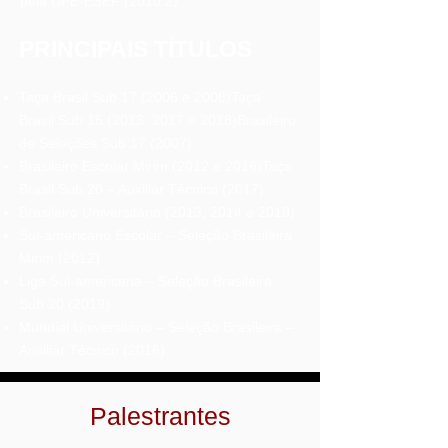
pela UPE-ESEF (2010.2)
PRINCIPAIS TÍTULOS
Taça Brasil Sub 17 (2006 e 2008)
Taça
Brasil Sub 15 (2013, 2017 e 2018)
Brasileiro
de Seleções Sub 17 (2007)
Brasileiro Escolar Mirim (2012 e 2016)
Taça
Brasil Sub 20 – A
uxiliar Técnico (2017)
Brasileiro Universitário (2013, 2014 e 2018)
Sul-americano Escolar – Seleção Brasileira
Mirim (2012)
Liga Sul-americana – Seleção Brasileira
Sub 20 (2019)
Mundial Universitário – Seleção Brasileira –
Auxiliar Técnico (2016)
Palestrantes